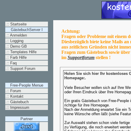
.:: Startseite
GästebuchServer I
Achtung:
.:: Anmelden
Fragen oder Probleme mit einem d
.:: Logging
Diesbezüglich biete keine Mails an
.:: Demo GB
aus zeitlichen Gründen nicht immer
.:: Templates Hilfe
Fragen zum Gästebuch sowie über 
im
Supportforum
stellen !
.:: Farb Hilfe
.:: Faq
.:: Support Forum
Holen Sie sich hier Ihr kostenloses 
Homepage:.
Free-People Menue
Viele Besucher wollen sich auf Ihre We
.:: Forum
oder Ihren Eindruck über Ihre Homepage
.:: Kontakt
Ein gratis Gästebuch von Free-People i
.:: Gästebuch
richtige für ihre Homepage.
.:: Impressum
Nach der Anmeldung erwartet Sie ein 
keine Wünsche offen läßt (siehe Featur
Partner
Zur Auswahl stehen schon viele fertige
zu Verfügung, die noch erweitert werde