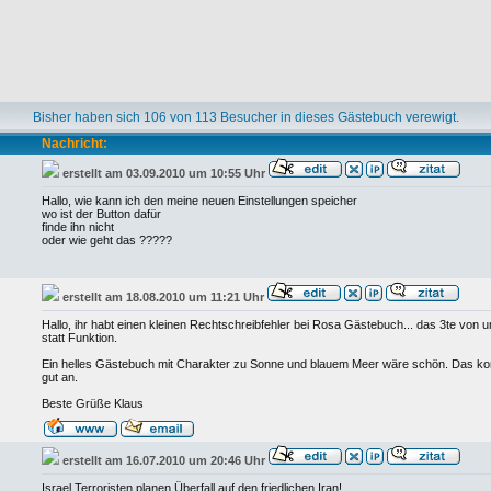
Bisher haben sich 106 von 113 Besucher in dieses Gästebuch verewigt.
Nachricht:
erstellt am 03.09.2010 um 10:55 Uhr
Hallo, wie kann ich den meine neuen Einstellungen speicher
wo ist der Button dafür
finde ihn nicht
oder wie geht das ?????
erstellt am 18.08.2010 um 11:21 Uhr
Hallo, ihr habt einen kleinen Rechtschreibfehler bei Rosa Gästebuch... das 3te von unt
statt Funktion.
Ein helles Gästebuch mit Charakter zu Sonne und blauem Meer wäre schön. Das kom
gut an.
Beste Grüße Klaus
erstellt am 16.07.2010 um 20:46 Uhr
Israel Terroristen planen Überfall auf den friedlichen Iran!