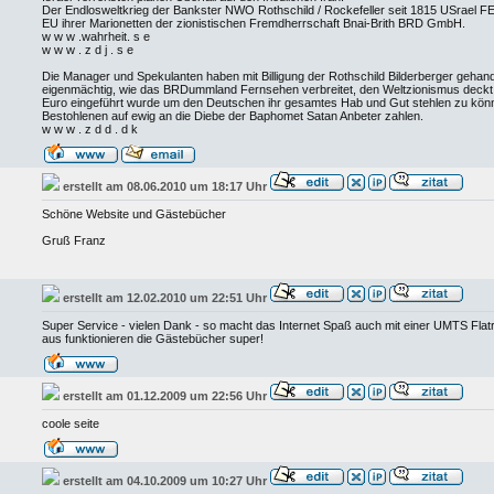
Der Endlosweltkrieg der Bankster NWO Rothschild / Rockefeller seit 1815 USra
EU ihrer Marionetten der zionistischen Fremdherrschaft Bnai-Brith BRD GmbH.
w w w .wahrheit. s e
w w w . z d j . s e
Die Manager und Spekulanten haben mit Billigung der Rothschild Bilderberger gehand
eigenmächtig, wie das BRDummland Fernsehen verbreitet, den Weltzionismus deckt,
Euro eingeführt wurde um den Deutschen ihr gesamtes Hab und Gut stehlen zu könn
Bestohlenen auf ewig an die Diebe der Baphomet Satan Anbeter zahlen.
w w w . z d d . d k
erstellt am 08.06.2010 um 18:17 Uhr
Schöne Website und Gästebücher
Gruß Franz
erstellt am 12.02.2010 um 22:51 Uhr
Super Service - vielen Dank - so macht das Internet Spaß auch mit einer UMTS Fla
aus funktionieren die Gästebücher super!
erstellt am 01.12.2009 um 22:56 Uhr
coole seite
erstellt am 04.10.2009 um 10:27 Uhr