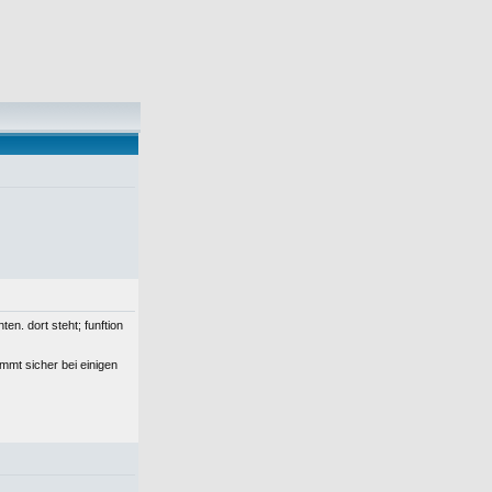
en. dort steht; funftion
mt sicher bei einigen