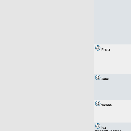
Franz
Jane
webba
luz