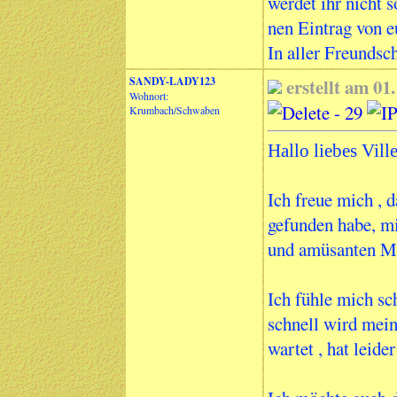
werdet ihr nicht 
nen Eintrag von e
In aller Freundsc
SANDY-LADY123
erstellt am 0
Wohnort:
Krumbach/Schwaben
Hallo liebes Vil
Ich freue mich , 
gefunden habe, mi
und amüsanten M
Ich fühle mich sc
schnell wird mein
wartet , hat leide