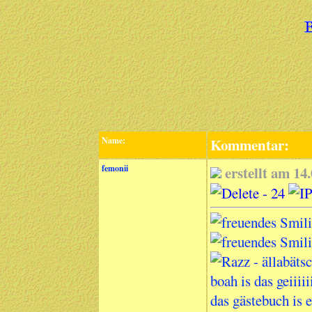
Name:
Kommentar:
femonii
erstellt am 1
boah is das geiiiiii
das gästebuch is e