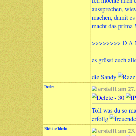
Ich möchte auch 
aussprechen, wiev
machen, damit es h
macht das prima !
>>>>>>>> D A 
es grüsst euch all
die Sandy
Detlev
erstellt am 2
Toll was du so ma
erfollg
Nicht sc´hlecht
erstellt am 2