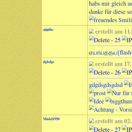
habs mir gleich a
danke für diese s
புரதயெ
erstellt am 1
ஏயாயததய[flash=6
dgbdgs
erstellt am 1
gdgdsgdsgdsd
Mädel1950
erstellt am 0