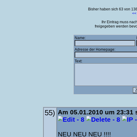
Bisher haben sich 63 von 13
<<
Ihr Eintrag muss na
freigegeben werden bevor
Name:
Adresse der Homepage:
Text:
55)
Am 05.01.2010 um 23:31 
NEU NEU NEU !!!!