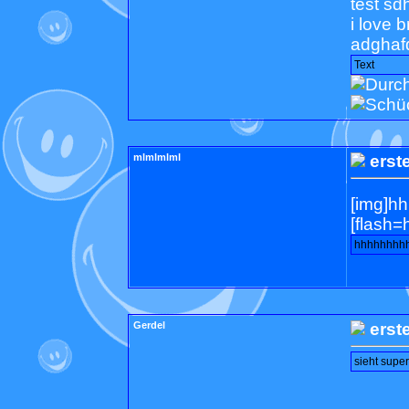
test sd
i love 
adghafd
Text
mlmlmlml
erst
[img]h
[flash=hj
hhhhhhhh
Gerdel
erst
sieht supe