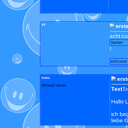
FF
erst
echt co
Sachen
!
echt coool
bobo
erst
Wohnort: ba.wü.
Text
Te
Hallo 
ich be
liebe 