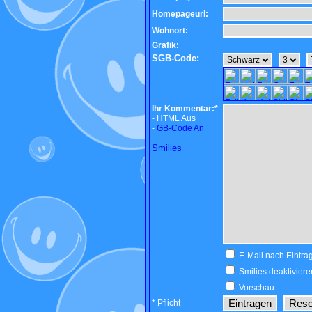
Homepageurl:
Wohnort:
Grafik:
SGB-Code:
Ihr Kommentar:*
- HTML Aus
-
GB-Code An
Smilies
E-Mail nach Eintra
Smilies deaktiviere
Vorschau
* Pflicht