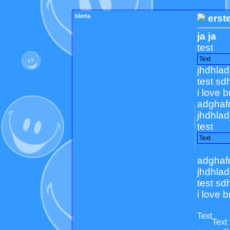
blerta
erst
ja ja
test
Text
jhdhlad
test sd
i love 
adghafdg
jhdhlad
test
Text
adghafdg
jhdhlad
test sd
i love 
Text
Text