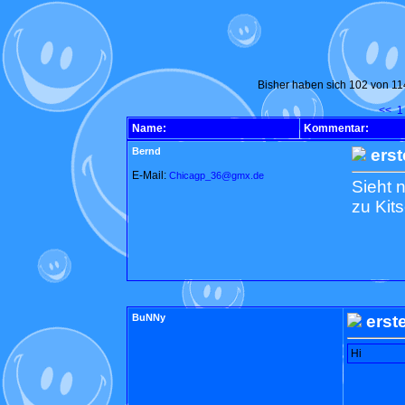
Bisher haben sich 102 von 11
<<
1
Name:
Kommentar:
Bernd
erst
E-Mail:
Chicagp_36@gmx.de
Sieht 
zu Kit
BuNNy
erst
Hi