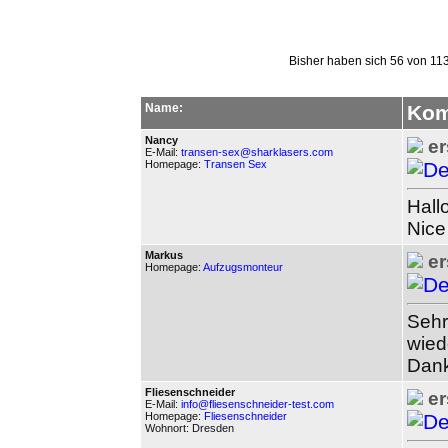
Bisher haben sich 56 von 11
Name:
Kom
Nancy
er
E-Mail:
transen-sex@sharklasers.com
Homepage:
Transen Sex
Hallo
Nice
Markus
er
Homepage:
Aufzugsmonteur
Sehr
wied
Dank
Fliesenschneider
er
E-Mail:
info@fliesenschneider-test.com
Homepage:
Fliesenschneider
Wohnort: Dresden