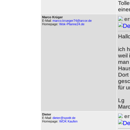
Toll
eine
Marco Krüger
er
E-Mail:
marco.krueger74@arcor.de
Homepage:
Wok-Pfanne24.de
Hallo
ich 
weil
man 
Haus
Dort
gesc
für 
Lg
Mar
Dieter
er
E-Mail:
dieter@spotlr.de
Homepage:
WOK Kaufen