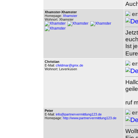
Auch
Xhamster-Xhamster
er
Homepage:
Xhamster
Wohnort: Xhamster
Jetz
euch
Ist 
Eure
Christian
er
E-Mail:
cfeldmar@gmx.de
Wohnort: Leverkusen
Hall
geil
ruf 
Peter
er
E-Mail:
info@partnervermittlung123.de
Homepage:
http://www.partnervermittlung123.de
Woll
Ein 