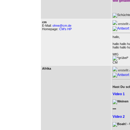
Wie gefall
cm
erstell
E-Mail:
ohne@cm.de
Homepage:
CM's HP
hallo,
hallo hallo ha
hallo hallo ha
MfG
CM
Afrika
erstell
Hast Du sc
Video 1
***
Video 2