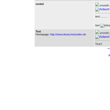
runkel
erstell
test...........
test
Test
erstell
Homepage:
http://www.deutschstunden.de
Test
<
A