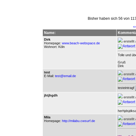
Bisher haben sich 56 von 11
<
Name:
Kommenta
Dirk
erstell
Homepage:
www.beach-webspace.de
Wohnort: Köln
Tolle und übe
Gruß
Dirk
test
erstell
E-Mail:
test@email.de
testeintragf
jhtjhgdh
erstell
herhjdsjdksa
Mila
erstell
Homepage:
http://milabu.cwsurf.de