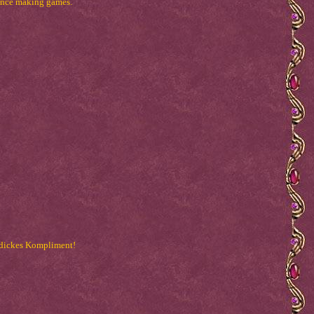
fence making games.
 dickes Kompliment!