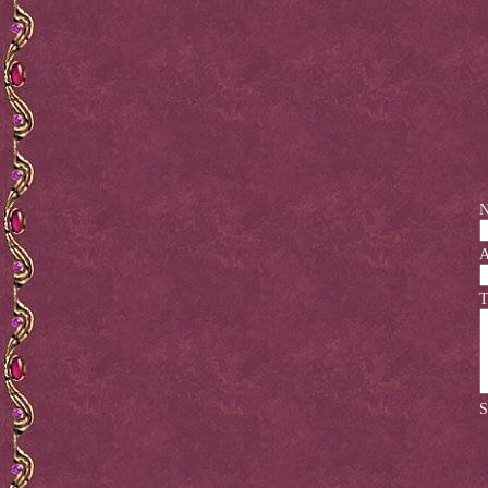
N
A
T
S