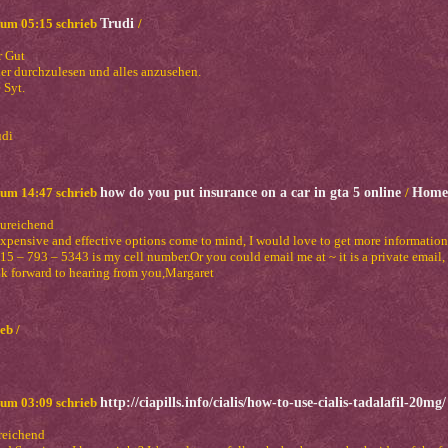
um 05:15 schrieb
Trudi
/
r Gut
ier durchzulesen und alles anzusehen.
 Syt.
udi
um 14:47 schrieb
how do you put insurance on a car in gta 5 online
/
Home
ureichend
expensive and effective options come to mind, I would love to get more informatio
5 – 793 – 5343 is my cell number.Or you could email me at ~ it is a private email,
ok forward to hearing from you,Margaret
eb /
um 03:09 schrieb
http://ciapills.info/cialis/how-to-use-cialis-tadalafil-20mg
reichend