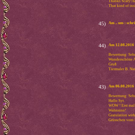
Thanks Scary!An
That kind of ins
45)
Am .. um : schri
44)
Am 12.08.2016 
Bewertung: Seh
Wunderschöne A
Gruß
Tiermaler B. Nie
43)
Am 06.08.2016 
Bewertung: Seh
Hallo Syt.
WOW ! Erst mal 
Wahnsinn!
Gratulation wir
Grüsschen vom 