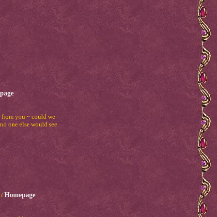
page
n from you ~ could we
 no one else would see
/
/
Homepage