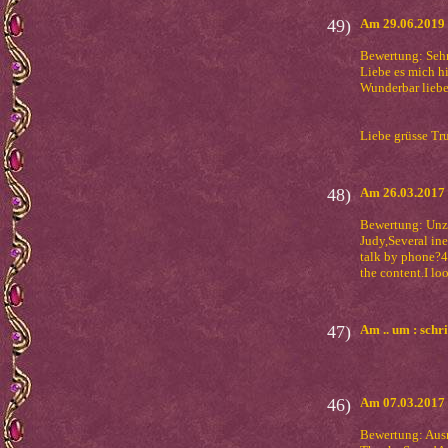
49)
Am 29.06.2019 
Bewertung: Seh
Liebe es mich h
Wunderbar liebe
Liebe grüsse Tr
48)
Am 26.03.2017 
Bewertung: Unz
Judy,Several in
talk by phone?41
the content.I lo
47)
Am .. um : schri
46)
Am 07.03.2017 
Bewertung: Aus