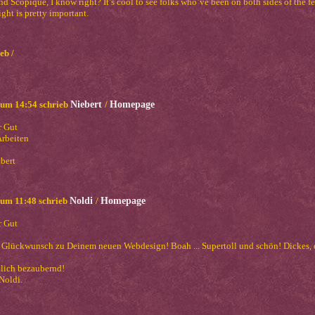
d Scopique, I know right? It’s cool to see folks who’ve been on both sides of the 
ight is pretty important.
eb /
um 14:54 schrieb
Niebert
/
Homepage
r Gut
rbeiten
bert
um 11:48 schrieb
Noldi
/
Homepage
r Gut
Glückwunsch zu Deinem neuen Webdesign! Boah ... Supertoll und schön! Dickes,
klich bezaubernd!
Noldi.